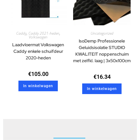
Caddy
,
Caddy 2021-heden
,
Uncategorized
Volkswagen
IsoDemp Professionele
Laadvloermat Volkswagen
Geluidsisolatie STUDIO
Caddy enkele schuifdeur
KWALITEIT noppenschuim
2020-heden
met zelfkl. laag | 3x50x100cm
€
105.00
€
16.34
In winkelwagen
In winkelwagen