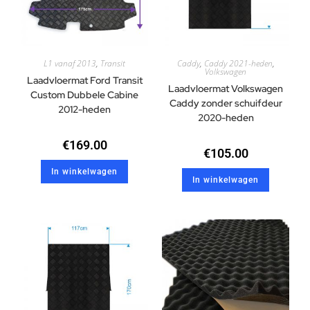
L1 vanaf 2013
,
Transit
Caddy
,
Caddy 2021-heden
,
Volkswagen
Laadvloermat Ford Transit
Laadvloermat Volkswagen
Custom Dubbele Cabine
Caddy zonder schuifdeur
2012-heden
2020-heden
€
169.00
€
105.00
In winkelwagen
In winkelwagen