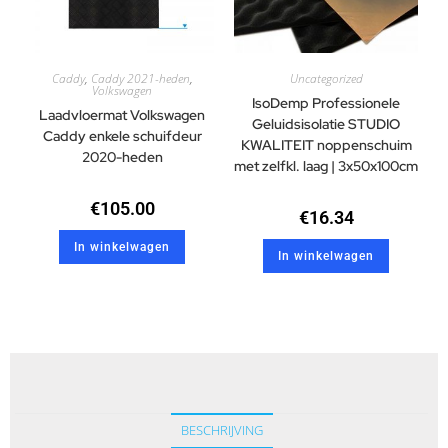
Caddy
,
Caddy 2021-heden
,
Uncategorized
Volkswagen
IsoDemp Professionele
Laadvloermat Volkswagen
Geluidsisolatie STUDIO
Caddy enkele schuifdeur
KWALITEIT noppenschuim
2020-heden
met zelfkl. laag | 3x50x100cm
€
105.00
€
16.34
In winkelwagen
In winkelwagen
BESCHRIJVING