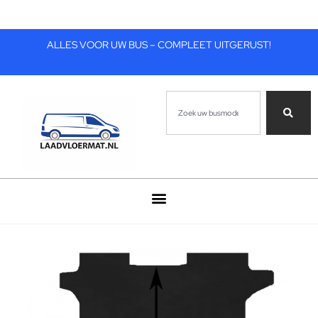
ALLES VOOR UW BUS – COMPLEET UITGERUST!