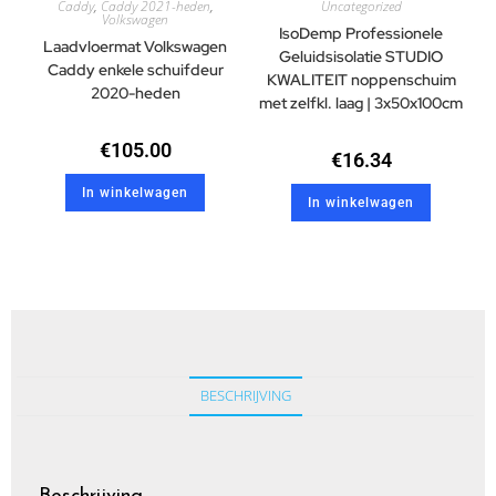
Caddy
,
Caddy 2021-heden
,
Uncategorized
Volkswagen
IsoDemp Professionele
Laadvloermat Volkswagen
Geluidsisolatie STUDIO
Caddy enkele schuifdeur
KWALITEIT noppenschuim
2020-heden
met zelfkl. laag | 3x50x100cm
€
105.00
€
16.34
In winkelwagen
In winkelwagen
BESCHRIJVING