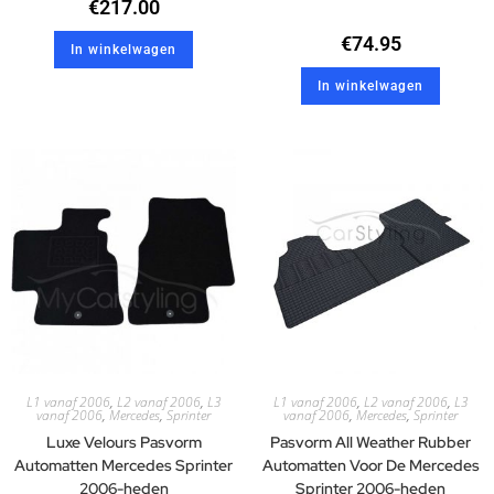
€
217.00
€
74.95
In winkelwagen
In winkelwagen
L1 vanaf 2006
,
L2 vanaf 2006
,
L3
L1 vanaf 2006
,
L2 vanaf 2006
,
L3
vanaf 2006
,
Mercedes
,
Sprinter
vanaf 2006
,
Mercedes
,
Sprinter
Luxe Velours Pasvorm
Pasvorm All Weather Rubber
Automatten Mercedes Sprinter
Automatten Voor De Mercedes
2006-heden
Sprinter 2006-heden