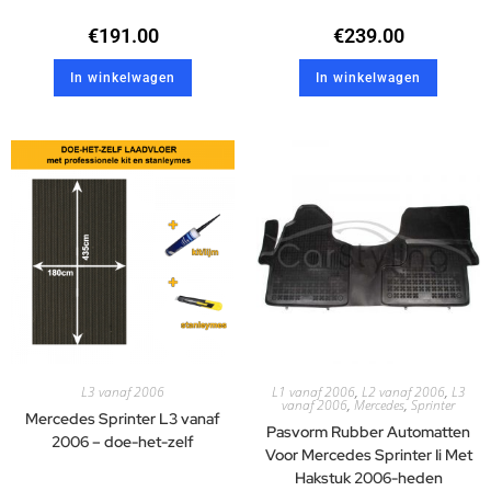
€
191.00
€
239.00
In winkelwagen
In winkelwagen
L3 vanaf 2006
L1 vanaf 2006
,
L2 vanaf 2006
,
L3
vanaf 2006
,
Mercedes
,
Sprinter
Mercedes Sprinter L3 vanaf
Pasvorm Rubber Automatten
2006 – doe-het-zelf
Voor Mercedes Sprinter Ii Met
Hakstuk 2006-heden