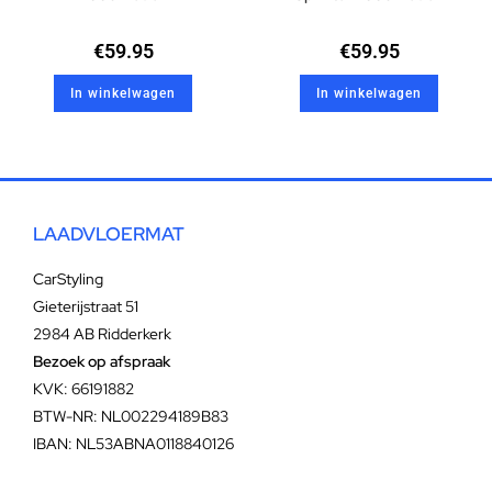
€
59.95
€
59.95
In winkelwagen
In winkelwagen
LAADVLOERMAT
CarStyling
Gieterijstraat 51
2984 AB Ridderkerk
Bezoek op afspraak
KVK: 66191882
BTW-NR: NL002294189B83
IBAN: NL53ABNA0118840126