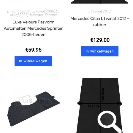
L1 vanaf 2006
,
L2 vanaf 2006
,
L3
L1 vanaf 2012
vanaf 2006
,
Mercedes
,
Sprinter
Mercedes Citan L1 vanaf 2012 –
Luxe Velours Pasvorm
rubber
Automatten Mercedes Sprinter
2006-heden
€
129.00
€
59.95
In winkelwagen
In winkelwagen