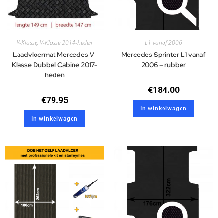
V-Klasse
,
V-Klasse 2014-heden
L1 vanaf 2006
Laadvloermat Mercedes V-
Mercedes Sprinter L1 vanaf
Klasse Dubbel Cabine 2017-
2006 – rubber
heden
€
184.00
€
79.95
In winkelwagen
In winkelwagen