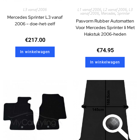
L3 vanaf 2006
L1 vanaf 2006
,
L2 vanaf 2006
,
L3
vanaf 2006
,
Mercedes
,
Sprinter
Mercedes Sprinter L3 vanaf
Pasvorm Rubber Automatten
2006 – doe-het-zelf
Voor Mercedes Sprinter Ii Met
Hakstuk 2006-heden
€
217.00
€
74.95
In winkelwagen
In winkelwagen