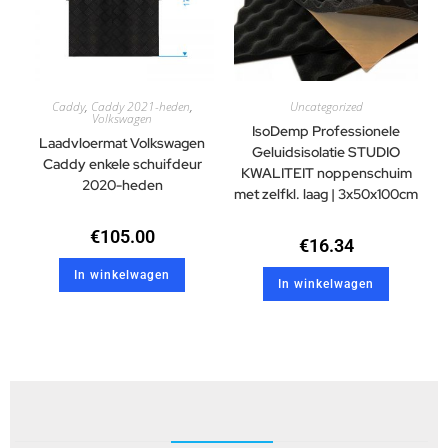
Caddy
,
Caddy 2021-heden
,
Uncategorized
Volkswagen
IsoDemp Professionele
Laadvloermat Volkswagen
Geluidsisolatie STUDIO
Caddy enkele schuifdeur
KWALITEIT noppenschuim
2020-heden
met zelfkl. laag | 3x50x100cm
€
105.00
€
16.34
In winkelwagen
In winkelwagen