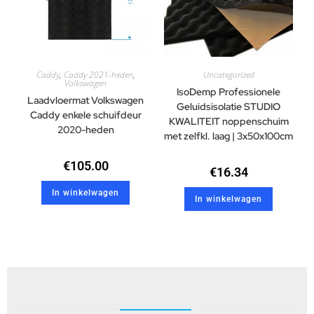
Caddy
,
Caddy 2021-heden
,
Uncategorized
Volkswagen
IsoDemp Professionele
Laadvloermat Volkswagen
Geluidsisolatie STUDIO
Caddy enkele schuifdeur
KWALITEIT noppenschuim
2020-heden
met zelfkl. laag | 3x50x100cm
€
105.00
€
16.34
In winkelwagen
In winkelwagen