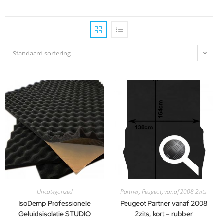
Standaard sortering
Uncategorized
Partner
,
Peugeot
,
vanaf 2008 2zits
IsoDemp Professionele
Peugeot Partner vanaf 2008
Geluidsisolatie STUDIO
2zits, kort – rubber