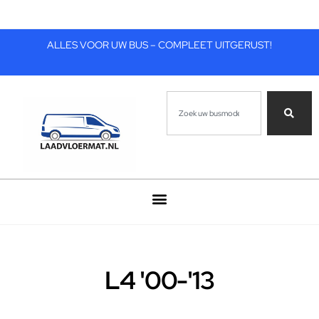
ALLES VOOR UW BUS – COMPLEET UITGERUST!
L4 '00-'13