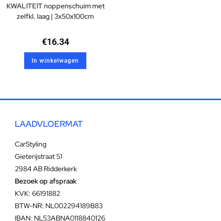
KWALITEIT noppenschuim met
zelfkl. laag | 3x50x100cm
€
16.34
In winkelwagen
LAADVLOERMAT
CarStyling
Gieterijstraat 51
2984 AB Ridderkerk
Bezoek op afspraak
KVK: 66191882
BTW-NR: NL002294189B83
IBAN: NL53ABNA0118840126