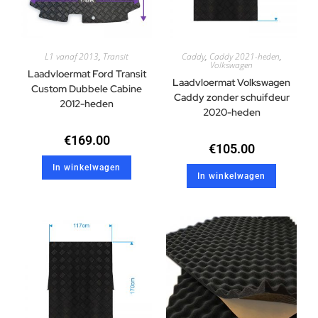
L1 vanaf 2013
,
Transit
Caddy
,
Caddy 2021-heden
,
Volkswagen
Laadvloermat Ford Transit
Laadvloermat Volkswagen
Custom Dubbele Cabine
Caddy zonder schuifdeur
2012-heden
2020-heden
€
169.00
€
105.00
In winkelwagen
In winkelwagen