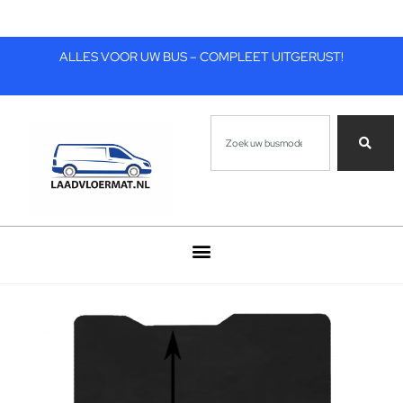
ALLES VOOR UW BUS – COMPLEET UITGERUST!