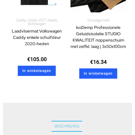
Caddy
,
Caddy 2021-heden
,
Uncategorized
Volkswagen
IsoDemp Professionele
Laadvloermat Volkswagen
Geluidsisolatie STUDIO
Caddy enkele schuifdeur
KWALITEIT noppenschuim
2020-heden
met zelfkl. laag | 3x50x100cm
€
105.00
€
16.34
In winkelwagen
In winkelwagen
BESCHRIJVING