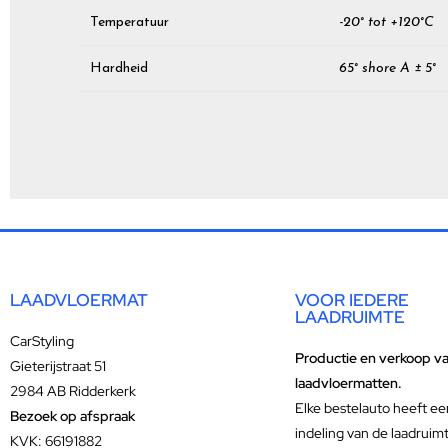
Temperatuur
-20° tot +120°C
Hardheid
65° shore A ± 5°
LAADVLOERMAT
VOOR IEDERE
LAADRUIMTE
CarStyling
Productie en verkoop v
Gieterijstraat 51
laadvloermatten.
2984 AB Ridderkerk
Elke bestelauto heeft ee
Bezoek op afspraak
indeling van de laadruim
KVK: 66191882