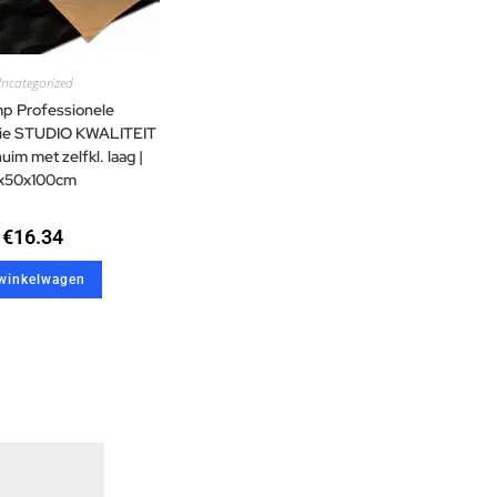
ncategorized
p Professionele
atie STUDIO KWALITEIT
im met zelfkl. laag |
x50x100cm
€
16.34
 winkelwagen