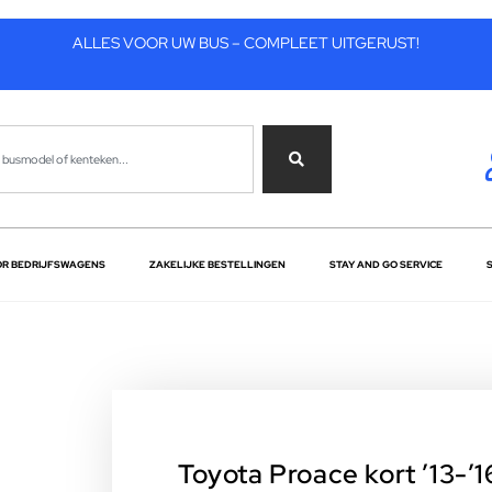
ALLES VOOR UW BUS – COMPLEET UITGERUST!
OR BEDRIJFSWAGENS
ZAKELIJKE BESTELLINGEN
STAY AND GO SERVICE
Toyota Proace kort ’13-’1