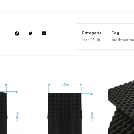
Categorie
Tag
kort '13-'16
laadvloerm