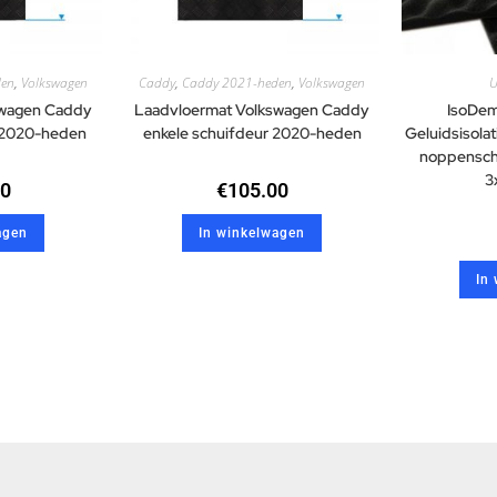
den
,
Volkswagen
Caddy
,
Caddy 2021-heden
,
Volkswagen
U
swagen Caddy
Laadvloermat Volkswagen Caddy
IsoDem
 2020-heden
enkele schuifdeur 2020-heden
Geluidsisol
noppenschu
3
00
€
105.00
agen
In winkelwagen
In