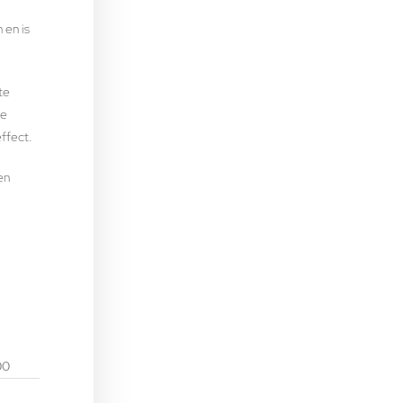
 en is
te
de
ffect.
en
00