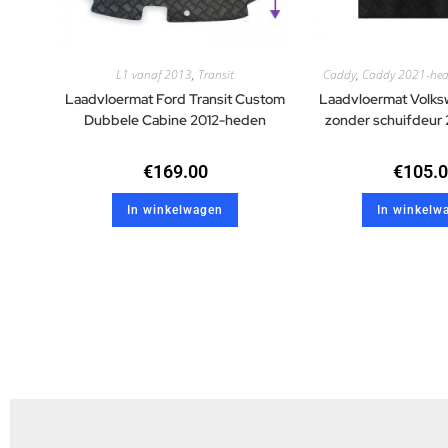
L1 vanaf 2013
,
Transit
Caddy
,
Caddy 2021-he
Laadvloermat Ford Transit Custom
Laadvloermat Volk
Dubbele Cabine 2012-heden
zonder schuifdeur
€
169.00
€
105.
In winkelwagen
In winkelw