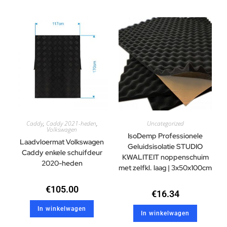
Caddy
,
Caddy 2021-heden
,
Uncategorized
Volkswagen
IsoDemp Professionele
Laadvloermat Volkswagen
Geluidsisolatie STUDIO
Caddy enkele schuifdeur
KWALITEIT noppenschuim
2020-heden
met zelfkl. laag | 3x50x100cm
€
105.00
€
16.34
In winkelwagen
In winkelwagen