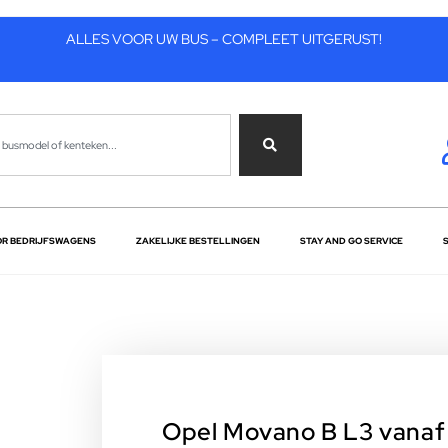
ALLES VOOR UW BUS – COMPLEET UITGERUST!
OR BEDRIJFSWAGENS
ZAKELIJKE BESTELLINGEN
STAY AND GO SERVICE
Opel Movano B L3 vanaf