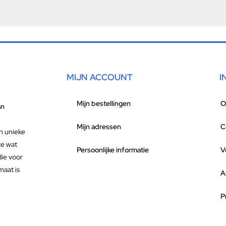
MIJN ACCOUNT
I
Mijn bestellingen
O
an
Mijn adressen
C
n unieke
te wat
Persoonlijke informatie
V
die voor
maat is
A
P