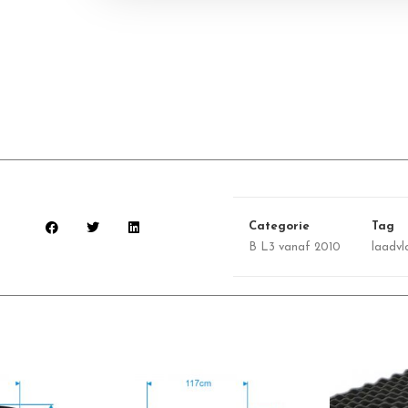
Categorie
Tag
B L3 vanaf 2010
laadv