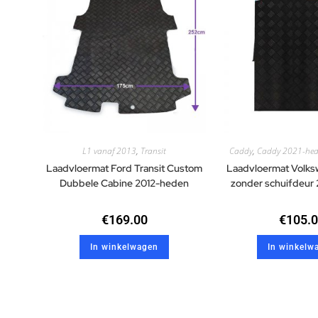
L1 vanaf 2013
,
Transit
Caddy
,
Caddy 2021-he
Laadvloermat Ford Transit Custom
Laadvloermat Volk
Dubbele Cabine 2012-heden
zonder schuifdeur
€
169.00
€
105.
In winkelwagen
In winkelw