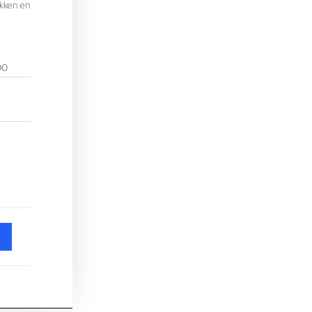
kken en
00