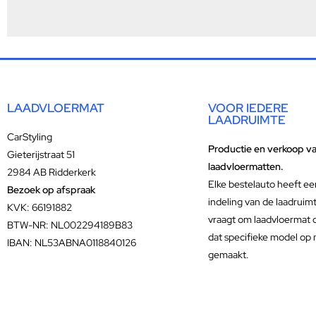
LAADVLOERMAT
VOOR IEDERE
LAADRUIMTE
CarStyling
Productie en verkoop v
Gieterijstraat 51
laadvloermatten.
2984 AB Ridderkerk
Elke bestelauto heeft ee
Bezoek op afspraak
indeling van de laadruim
KVK: 66191882
vraagt om laadvloermat 
BTW-NR: NL002294189B83
dat specifieke model op 
IBAN: NL53ABNA0118840126
gemaakt.