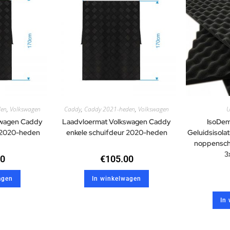
den
,
Volkswagen
Caddy
,
Caddy 2021-heden
,
Volkswagen
U
swagen Caddy
Laadvloermat Volkswagen Caddy
IsoDem
 2020-heden
enkele schuifdeur 2020-heden
Geluidsisol
noppenschu
3
00
€
105.00
agen
In winkelwagen
In