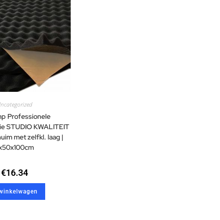
ncategorized
p Professionele
atie STUDIO KWALITEIT
im met zelfkl. laag |
x50x100cm
€
16.34
 winkelwagen