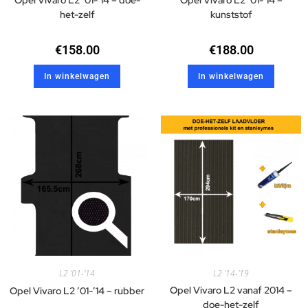
Opel Vivaro L2 ’01-’14 – doe-
Opel Vivaro L2 ’01-’14 –
het-zelf
kunststof
€
158.00
€
188.00
In winkelwagen
In winkelwagen
L2 '01-'14
L2 '14-'19
Opel Vivaro L2 vanaf 2014 –
Opel Vivaro L2 ’01-’14 – rubber
doe-het-zelf