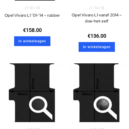
L1 '01-'14
L1 '14-'19
Opel Vivaro L1 vanaf 2014 –
Opel Vivaro L1 ’01-’14 – rubber
doe-het-zelf
€
158.00
€
136.00
In winkelwagen
In winkelwagen