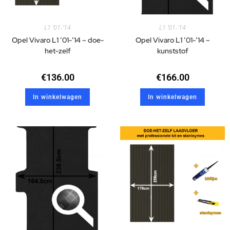
L1 '01-'14
L1 '01-'14
Opel Vivaro L1 ’01-’14 – doe-
Opel Vivaro L1 ’01-’14 –
het-zelf
kunststof
€
136.00
€
166.00
In winkelwagen
In winkelwagen