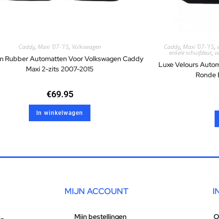
Caddy
,
Maxi '07-'15
,
Volkswagen
Caddy
,
Maxi '07-'15
,
enkele schuifdeur
,
v
m Rubber Automatten Voor Volkswagen Caddy
Luxe Velours Auto
Maxi 2-zits 2007-2015
Ronde 
€
69.95
In winkelwagen
MIJN ACCOUNT
I
Mijn bestellingen
O