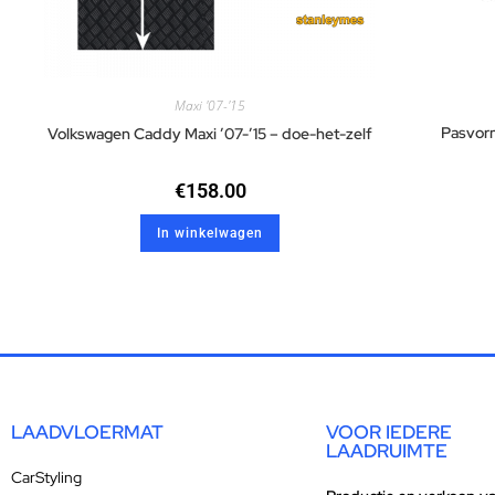
Maxi '07-'15
Pasvor
Volkswagen Caddy Maxi ’07-’15 – doe-het-zelf
€
158.00
In winkelwagen
LAADVLOERMAT
VOOR IEDERE
LAADRUIMTE
CarStyling