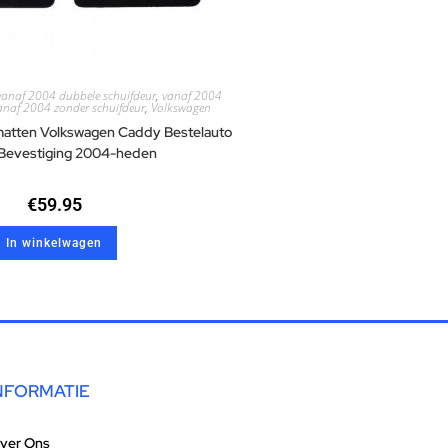
vanaf 2004 dubbele schuifdeur
,
vanaf 2004
anaf 2004 zonder schuifdeur
,
Volkswagen
matten Volkswagen Caddy Bestelauto
Bevestiging 2004-heden
€
59.95
In winkelwagen
NFORMATIE
ver Ons