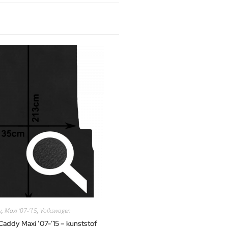
y
,
Maxi '07-'15
,
Volkswagen
addy Maxi ’07-’15 – kunststof