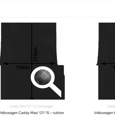
Caddy
,
Maxi '07-'15
,
Volkswagen
Cadd
Volkswagen Caddy Maxi ’07-’15 – rubber
Volkswagen C