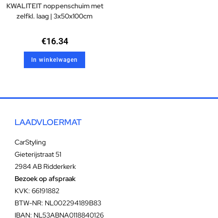
KWALITEIT noppenschuim met
zelfkl. laag | 3x50x100cm
€
16.34
In winkelwagen
LAADVLOERMAT
CarStyling
Gieterijstraat 51
2984 AB Ridderkerk
Bezoek op afspraak
KVK: 66191882
BTW-NR: NL002294189B83
IBAN: NL53ABNA0118840126