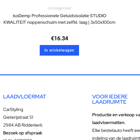
Uncategorized
IsoDemp Professionele Geluidsisolatie STUDIO
KWALITEIT noppenschuim met zelfkl. laag | 3x50x100cm
€
16.34
In winkelwagen
LAADVLOERMAT
VOOR IEDERE
LAADRUIMTE
CarStyling
Productie en verkoop v
Gieterijstraat 51
laadvloermatten.
2984 AB Ridderkerk
Elke bestelauto heeft ee
Bezoek op afspraak
indeling van de laadruim