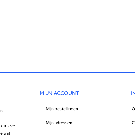
MIJN ACCOUNT
I
Mijn bestellingen
O
an
Mijn adressen
C
n unieke
te wat