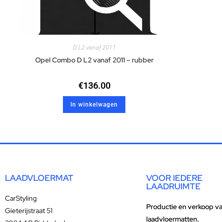
D L2 vanaf 2011
Opel Combo D L2 vanaf 2011 – rubber
€
136.00
In winkelwagen
LAADVLOERMAT
VOOR IEDERE
LAADRUIMTE
CarStyling
Productie en verkoop v
Gieterijstraat 51
laadvloermatten.