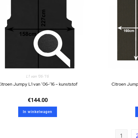
L1 van '06-'16
itroen Jumpy L1 van ’06-’16 – kunststof
Citroen Jumpy
€
144.00
In winkelwagen
1