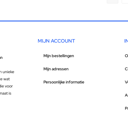
MIJN ACCOUNT
I
Mijn bestellingen
O
an
Mijn adressen
C
n unieke
te wat
Persoonlijke informatie
V
die voor
maat is
A
P