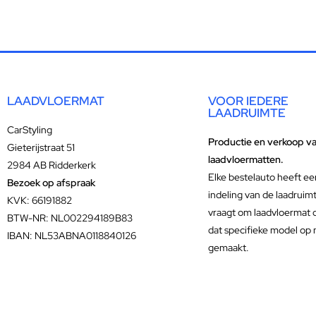
LAADVLOERMAT
VOOR IEDERE
LAADRUIMTE
CarStyling
Productie en verkoop v
Gieterijstraat 51
laadvloermatten.
2984 AB Ridderkerk
Elke bestelauto heeft ee
Bezoek op afspraak
indeling van de laadruim
KVK: 66191882
vraagt om laadvloermat 
BTW-NR: NL002294189B83
dat specifieke model op 
IBAN: NL53ABNA0118840126
gemaakt.