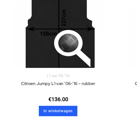
L1 van '06-'16
Citroen Jumpy L1 van ’06-’16 – rubber
C
€
136.00
In winkelwagen