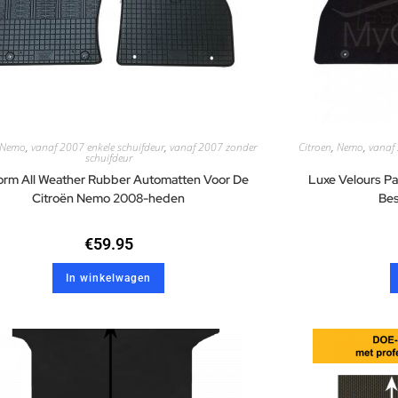
Nemo
,
vanaf 2007 enkele schuifdeur
,
vanaf 2007 zonder
Citroen
,
Nemo
,
vanaf 
schuifdeur
rm All Weather Rubber Automatten Voor De
Luxe Velours P
Citroën Nemo 2008-heden
Bes
€
59.95
In winkelwagen