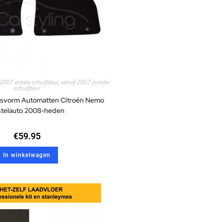
2007 enkele schuifdeur
,
vanaf 2007 zonder
schuifdeur
asvorm Automatten Citroën Nemo
telauto 2008-heden
€
59.95
In winkelwagen