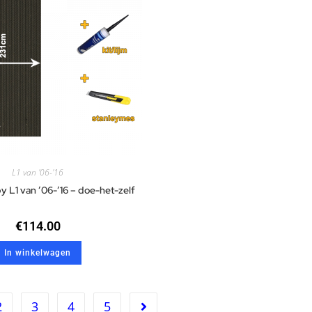
L1 van '06-'16
 L1 van ’06-’16 – doe-het-zelf
€
114.00
In winkelwagen
2
3
4
5