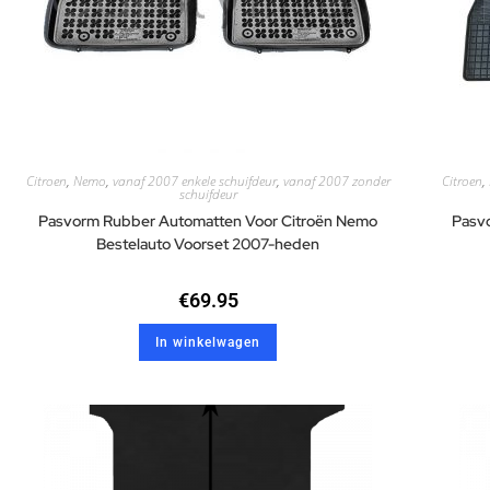
Citroen
,
Nemo
,
vanaf 2007 enkele schuifdeur
,
vanaf 2007 zonder
Citroen
,
schuifdeur
Pasvorm Rubber Automatten Voor Citroën Nemo
Pasvo
Bestelauto Voorset 2007-heden
€
69.95
In winkelwagen