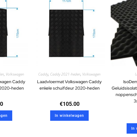
den
,
Volkswagen
Caddy
,
Caddy 2021-heden
,
Volkswagen
U
swagen Caddy
Laadvloermat Volkswagen Caddy
IsoDem
 2020-heden
enkele schuifdeur 2020-heden
Geluidsisol
noppenschu
3
00
€
105.00
agen
In winkelwagen
In