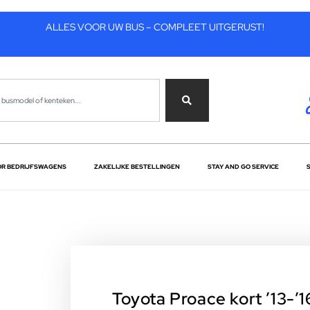
ALLES VOOR UW BUS – COMPLEET UITGERUST!
OR BEDRIJFSWAGENS
ZAKELIJKE BESTELLINGEN
STAY AND GO SERVICE
Toyota Proace kort ’13-’1