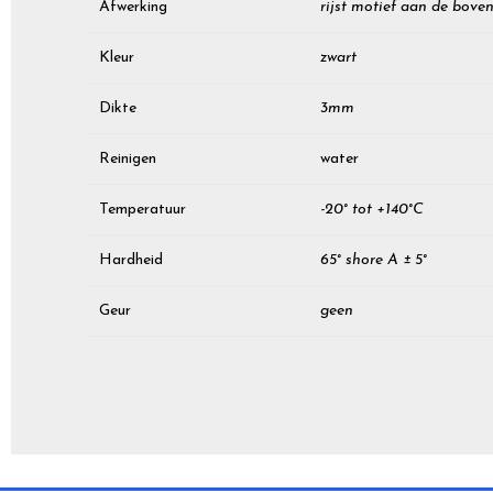
Afwerking
rijst motief aan de boven
Kleur
zwart
Dikte
3mm
Reinigen
water
Temperatuur
-20° tot +140°C
Hardheid
65° shore A ± 5°
Geur
geen