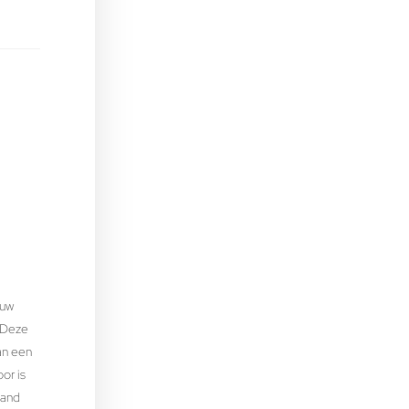
 uw
 Deze
an een
or is
tand