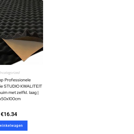
ncategorized
p Professionele
atie STUDIO KWALITEIT
im met zelfkl. laag |
x50x100cm
€
16.34
 winkelwagen