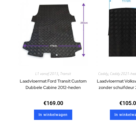
L1 vanaf 2013
,
Transit
Caddy
,
Caddy 2021-he
Laadvloermat Ford Transit Custom
Laadvloermat Volk
Dubbele Cabine 2012-heden
zonder schuifdeur
€
169.00
€
105.
In winkelwagen
In winkelw