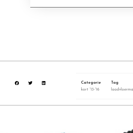
Categorie
Tag
kort '13-'16
laadvloerm