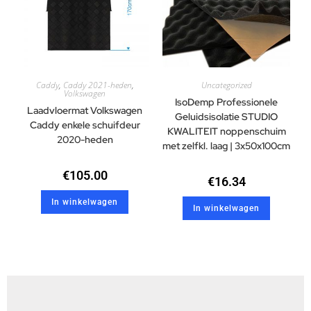
Caddy
,
Caddy 2021-heden
,
Uncategorized
Volkswagen
IsoDemp Professionele
Laadvloermat Volkswagen
Geluidsisolatie STUDIO
Caddy enkele schuifdeur
KWALITEIT noppenschuim
2020-heden
met zelfkl. laag | 3x50x100cm
€
105.00
€
16.34
In winkelwagen
In winkelwagen