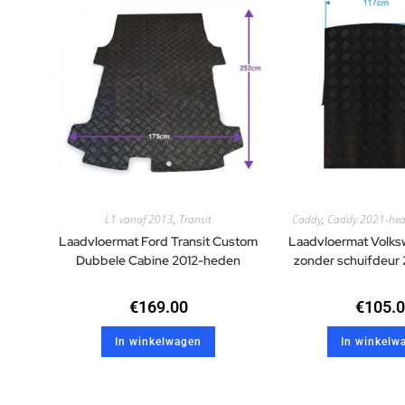
L1 vanaf 2013
,
Transit
Caddy
,
Caddy 2021-he
Laadvloermat Ford Transit Custom
Laadvloermat Volk
Dubbele Cabine 2012-heden
zonder schuifdeur
€
169.00
€
105.
In winkelwagen
In winkelw