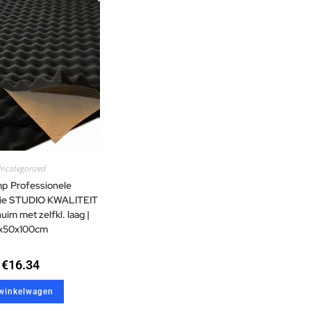
ncategorized
p Professionele
atie STUDIO KWALITEIT
im met zelfkl. laag |
x50x100cm
€
16.34
 winkelwagen