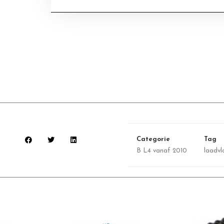
Categorie
Tag
B L4 vanaf 2010
laadv