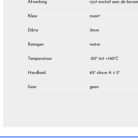
Afwerking
rijst motief aan de boven
Kleur
zwart
Dikte
3mm
Reinigen
water
Temperatuur
-20° tot +140°C
Hardheid
65° shore A ± 5°
Geur
geen