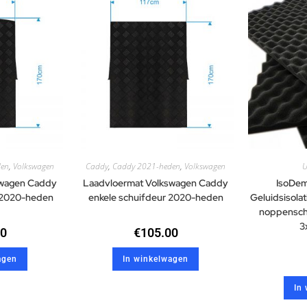
den
,
Volkswagen
Caddy
,
Caddy 2021-heden
,
Volkswagen
U
swagen Caddy
Laadvloermat Volkswagen Caddy
IsoDem
 2020-heden
enkele schuifdeur 2020-heden
Geluidsisol
noppenschu
3
00
€
105.00
agen
In winkelwagen
In