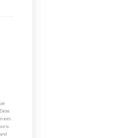
 uw
 Deze
an een
or is
tand