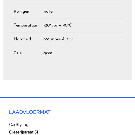
Reinigen
water
Temperatuur
-20° tot +140°C
Hardheid
65° shore A ± 5°
Geur
geen
LAADVLOERMAT
CarStyling
Gieterijstraat 51