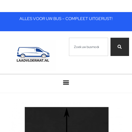
ALLES VOOR UW BUS – COMPLEET UITGERUST!