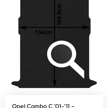
Opel Combo C ’01-’11 –