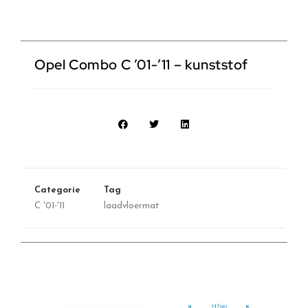
Opel Combo C ’01-’11 – kunststof
Categorie
Tag
C '01-'11
laadvloermat