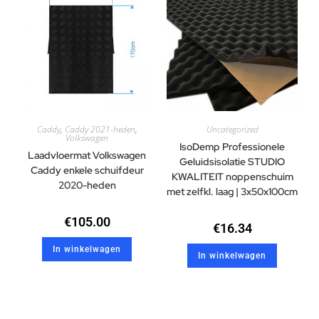
Caddy
,
Caddy 2021-heden
,
Uncategorized
Volkswagen
IsoDemp Professionele
Laadvloermat Volkswagen
Geluidsisolatie STUDIO
Caddy enkele schuifdeur
KWALITEIT noppenschuim
2020-heden
met zelfkl. laag | 3x50x100cm
€
105.00
€
16.34
In winkelwagen
In winkelwagen