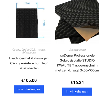
Caddy
,
Caddy 2021-heden
,
Uncategorized
Volkswagen
IsoDemp Professionele
Laadvloermat Volkswagen
Geluidsisolatie STUDIO
Caddy enkele schuifdeur
KWALITEIT noppenschuim
2020-heden
met zelfkl. laag | 3x50x100cm
€
105.00
€
16.34
In winkelwagen
In winkelwagen