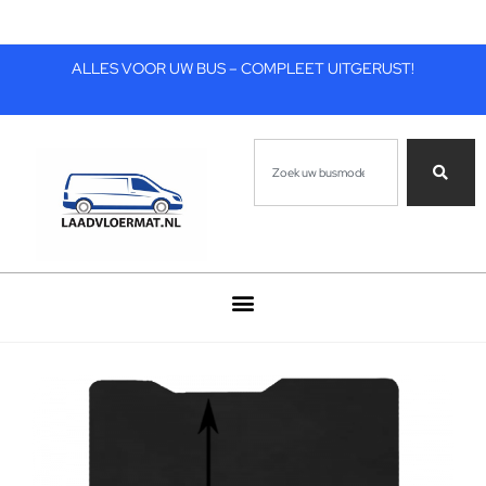
ALLES VOOR UW BUS – COMPLEET UITGERUST!