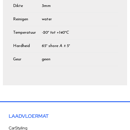
Dikte
3mm
Reinigen
water
Temperatuur
-20° tot +140°C
Hardheid
65° shore A ± 5°
Geur
geen
LAADVLOERMAT
CarStyling