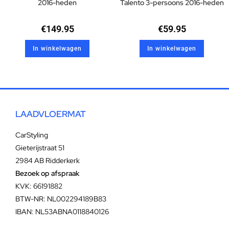
2016-heden
Talento 3-persoons 2016-heden
€
149.95
€
59.95
In winkelwagen
In winkelwagen
LAADVLOERMAT
CarStyling
Gieterijstraat 51
2984 AB Ridderkerk
Bezoek op afspraak
KVK: 66191882
BTW-NR: NL002294189B83
IBAN: NL53ABNA0118840126