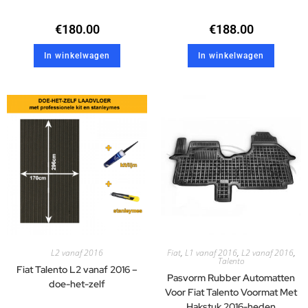
€
180.00
€
188.00
In winkelwagen
In winkelwagen
L2 vanaf 2016
Fiat
,
L1 vanaf 2016
,
L2 vanaf 2016
,
Talento
Fiat Talento L2 vanaf 2016 –
Pasvorm Rubber Automatten
doe-het-zelf
Voor Fiat Talento Voormat Met
Hakstuk 2016-heden