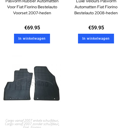
Pasvorm Rubber Automatten
Luxe Velours Pasvorm
Voor Fiat Fiorino Bestelauto
Automatten Fiat Fiorino
Voorset 2007-heden
Bestelauto 2008-heden
€
69.95
€
59.95
In winkelwagen
In winkelwagen
Cargo vanaf 2007 enkele schuifdeur
,
Cargo vanaf 2007 zonder schuifdeur
,
Fiat
,
Fiorino