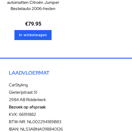
automatten Citroën Jumper
Bestelauto 2006-heden
€
79.95
In winkelwagen
LAADVLOERMAT
CarStyling
Gieterijstraat 51
2984 AB Ridderkerk
Bezoek op afspraak
KVK: 66191882
BTW-NR: NL002294189B83
IBAN: NL53ABNA0118840126