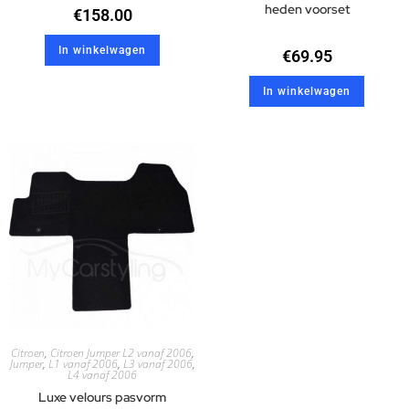
heden voorset
€
158.00
In winkelwagen
€
69.95
In winkelwagen
Citroen
,
Citroen Jumper L2 vanaf 2006
,
Jumper
,
L1 vanaf 2006
,
L3 vanaf 2006
,
L4 vanaf 2006
Luxe velours pasvorm