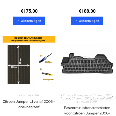
€
175.00
€
188.00
In winkelwagen
In winkelwagen
L1 vanaf 2006
Citroen
,
Citroen Jumper L2 vanaf 2006
,
Jumper
,
L1 vanaf 2006
,
L3 vanaf 2006
,
Citroen Jumper L1 vanaf 2006 –
L4 vanaf 2006
doe-het-zelf
Pasvorm rubber automatten
voor Citroën Jumper 2006-