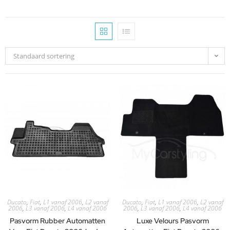
Standaard sortering
Ducato
,
Fiat
,
L1 vanaf 2006
,
L2 vanaf
Ducato
,
Fiat
,
L1 vanaf 2006
,
L2 vanaf
2006
,
L3 vanaf 2006
,
L4 vanaf 2006
2006
,
L3 vanaf 2006
,
L4 vanaf 2006
Pasvorm Rubber Automatten
Luxe Velours Pasvorm