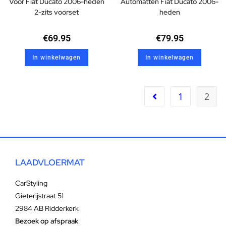
Voor Fiat Ducato 2006-heden
Automatten Fiat Ducato 2006-
2-zits voorset
heden
€
69.95
€
79.95
In winkelwagen
In winkelwagen
1
2
LAADVLOERMAT
CarStyling
Gieterijstraat 51
2984 AB Ridderkerk
Bezoek op afspraak